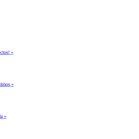
ctos! »
timos »
la »