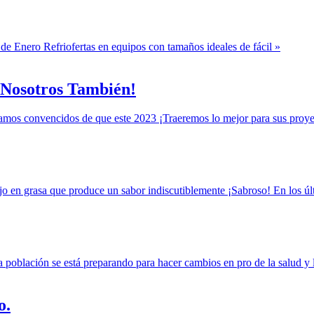
de Enero Refriofertas en equipos con tamaños ideales de fácil »
¡Nosotros También!
stamos convencidos de que este 2023 ¡Traeremos lo mejor para sus proye
jo en grasa que produce un sabor indiscutiblemente ¡Sabroso! En los úl
a población se está preparando para hacer cambios en pro de la salud y 
o.