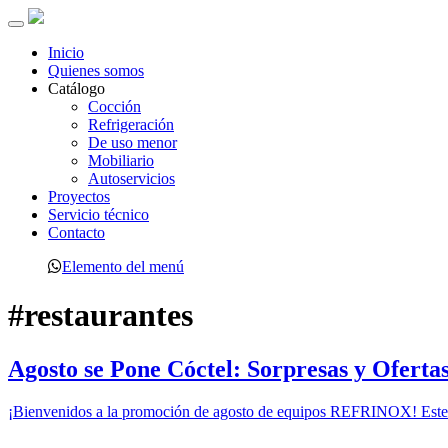
Toggle
navigation
Inicio
Quienes somos
Catálogo
Cocción
Refrigeración
De uso menor
Mobiliario
Autoservicios
Proyectos
Servicio técnico
Contacto
Elemento del menú
#restaurantes
Agosto se Pone Cóctel: Sorpresas y Oferta
¡Bienvenidos a la promoción de agosto de equipos REFRINOX! Este 