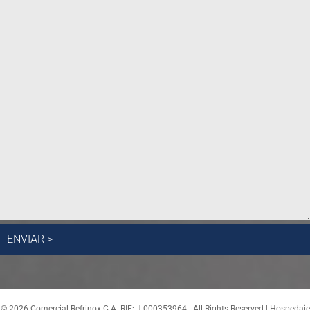
© 2026 Comercial Refrinox C.A. RIF: J-000353964 . All Rights Reserved | Hospedaje