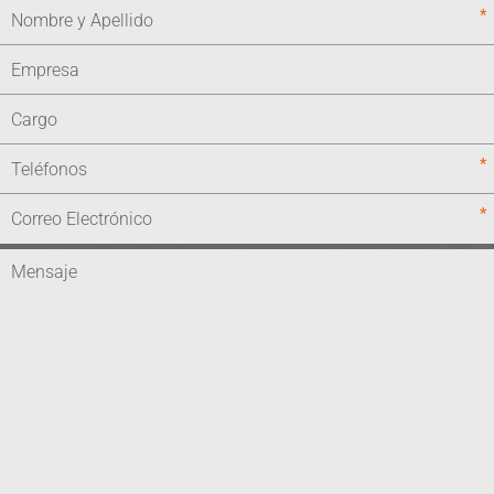
*
*
*