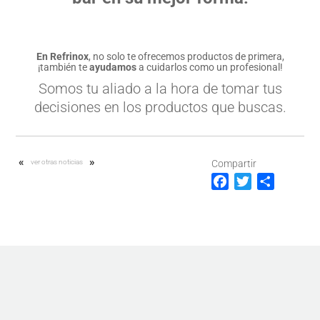
En Refrinox
, no solo te ofrecemos productos de primera,
¡también te
ayudamos
a cuidarlos como un profesional!
Somos tu aliado a la hora de tomar tus
decisiones en los productos que buscas.
«
»
ver otras noticias
Compartir
F
T
C
a
w
o
c
i
m
e
t
p
b
t
a
o
e
r
o
r
t
k
i
r