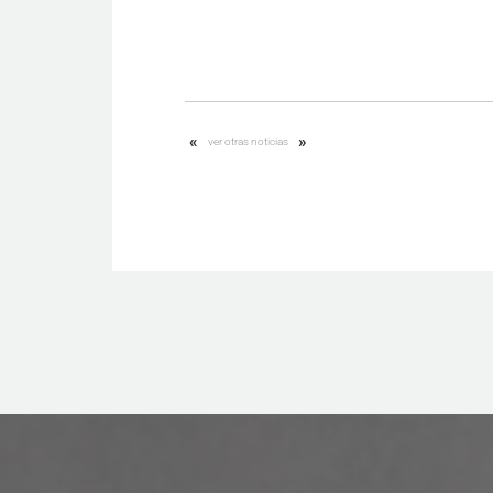
«
»
ver otras noticias