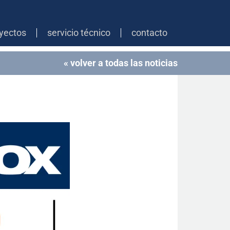
yectos
servicio técnico
contacto
« volver a todas las noticias