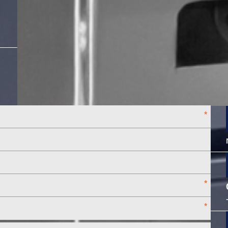
*
*
*