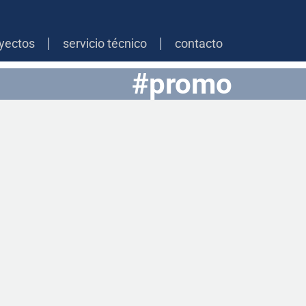
yectos
servicio técnico
contacto
#promo