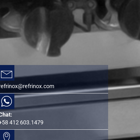
refrinox@refrinox.com
Chat:
+58 412 603.1479