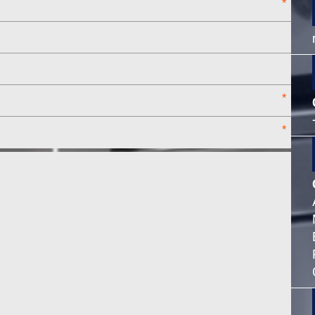
*
*
*