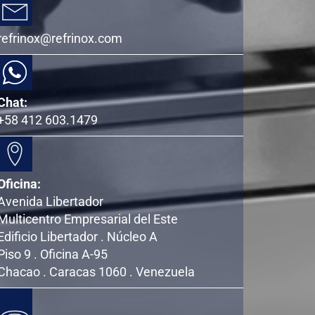
refrinox@refrinox.com
Chat:
+58 412 603.1479
Oficina:
Avenida Libertador
Multicentro Empresarial del Este
Edificio Libertador . Núcleo A
Piso 9 . Oficina A-95
Chacao . Caracas 1060 . Venezuela