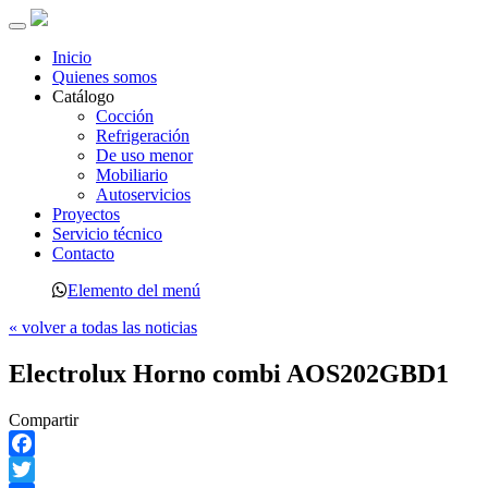
Toggle
navigation
Inicio
Quienes somos
Catálogo
Cocción
Refrigeración
De uso menor
Mobiliario
Autoservicios
Proyectos
Servicio técnico
Contacto
Elemento del menú
« volver a todas las noticias
Electrolux Horno combi AOS202GBD1
Compartir
Facebook