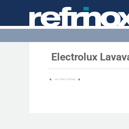
Electrolux Lavava
«
»
ver otras noticias