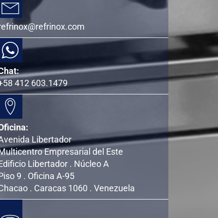
refrinox@refrinox.com
Chat:
+58 412 603.1479
Oficina:
Avenida Libertador
Multicentro Empresarial del Este
Edificio Libertador . Núcleo A
Piso 9 . Oficina A-95
Chacao . Caracas 1060 . Venezuela