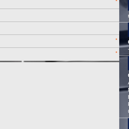
*
*
*