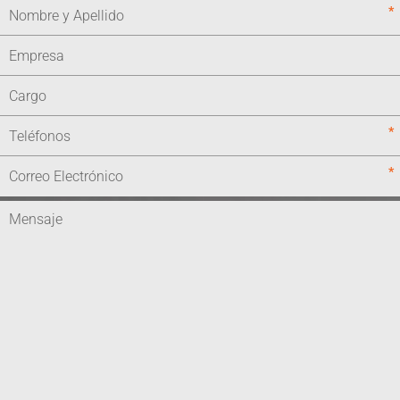
*
*
*