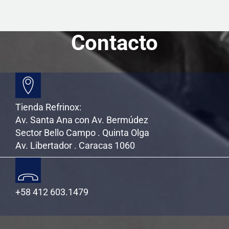
k
i
r
Contacto
Tienda Refrinox:
Av. Santa Ana con Av. Bermúdez
Sector Bello Campo . Quinta Olga
Av. Libertador . Caracas 1060
+58 412 603.1479