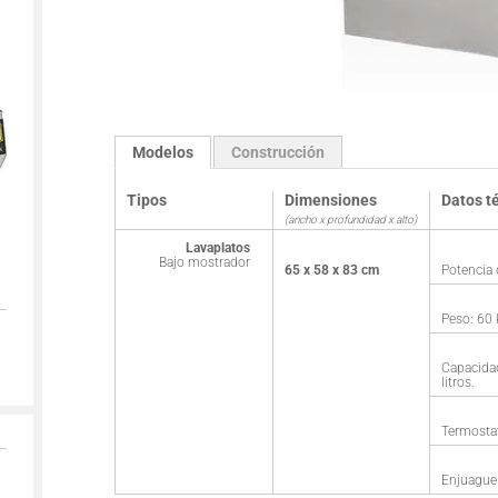
Modelos
Construcción
Tipos
Dimensiones
Datos t
(ancho x profundidad x alto)
Lavaplatos
Bajo mostrador
65 x 58 x 83 cm
Potencia
Peso: 60 
Capacida
litros.
Termosta
Enjuague 