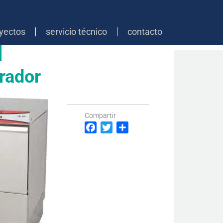
yectos
servicio técnico
contacto
rador
Compartir
Facebook
Twitter
Compartir