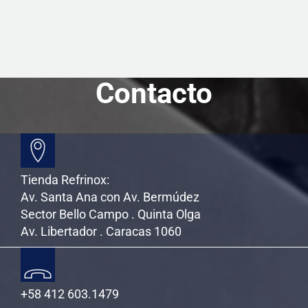
o
e
r
o
r
t
k
i
r
Contacto
Tienda Refrinox:
Av. Santa Ana con Av. Bermúdez
Sector Bello Campo . Quinta Olga
Av. Libertador . Caracas 1060
+58 412 603.1479