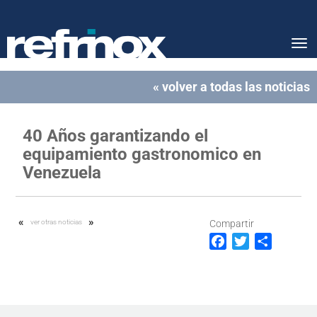
Tog
nav
« volver a todas las noticias
40 Años garantizando el
equipamiento gastronomico en
Venezuela
«
»
ver otras noticias
Compartir
F
T
C
a
w
o
c
i
m
e
t
p
b
t
a