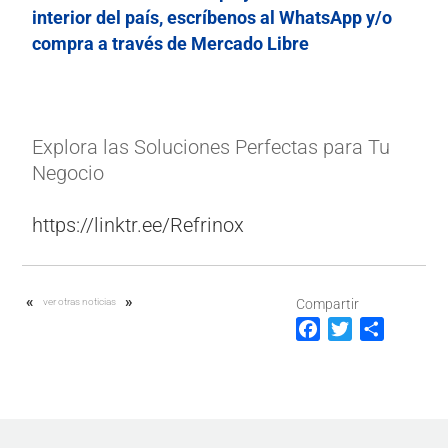
interior del país, escríbenos al WhatsApp y/o
compra a través de Mercado Libre
Explora las Soluciones Perfectas para Tu
Negocio
https://linktr.ee/Refrinox
«
»
ver otras noticias
Compartir
F
T
C
a
w
o
c
i
m
e
t
p
b
t
a