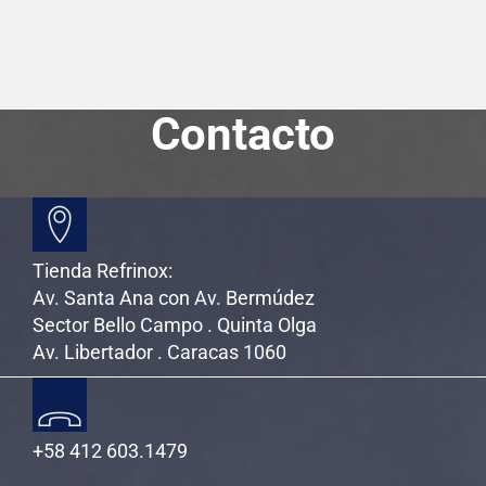
o
e
r
o
r
t
k
i
r
Contacto
Tienda Refrinox:
Av. Santa Ana con Av. Bermúdez
Sector Bello Campo . Quinta Olga
Av. Libertador . Caracas 1060
+58 412 603.1479