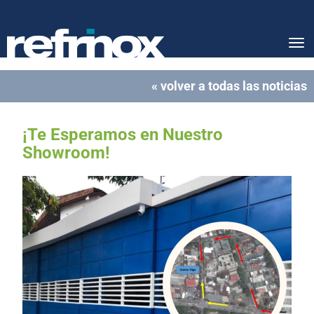
Tog
nav
« volver a todas las noticias
¡Te Esperamos en Nuestro
Showroom!