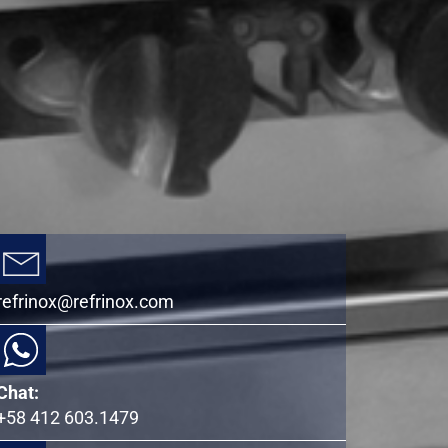
refrinox@refrinox.com
Chat:
+58 412 603.1479