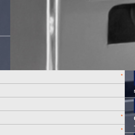
*
*
*