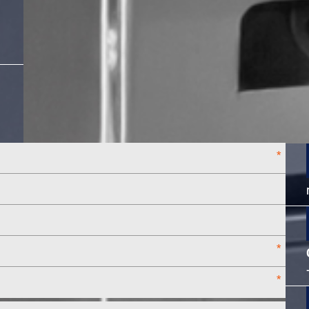
*
*
*