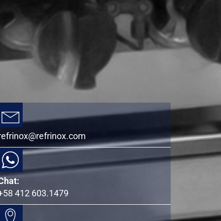
refrinox@refrinox.com
Chat:
+58 412 603.1479