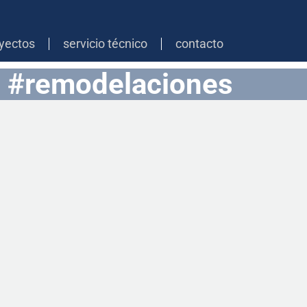
yectos
servicio técnico
contacto
#remodelaciones