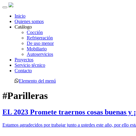
Toggle
navigation
Inicio
Quienes somos
Catálogo
Cocción
Refrigeración
De uso menor
Mobiliario
Autoservicios
Proyectos
Servicio técnico
Contacto
Elemento del menú
#Parilleras
EL 2023 Promete traernos cosas buenas y 
Estamos agradecidos por trabajar junto a ustedes este año, por ello e