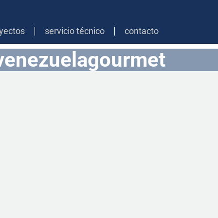
yectos
servicio técnico
contacto
venezuelagourmet