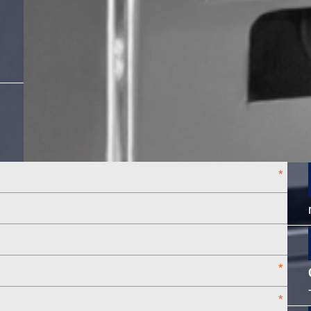
*
*
*