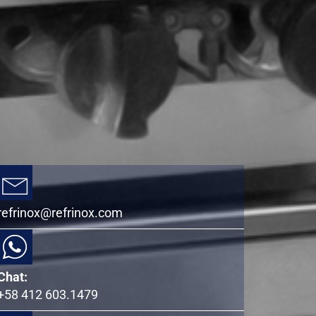
refrinox@refrinox.com
Chat:
+58 412 603.1479