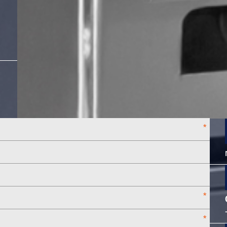
*
*
*