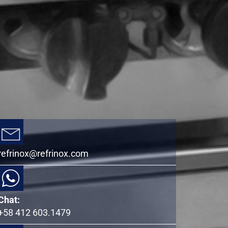
refrinox@refrinox.com
Chat:
+58 412 603.1479