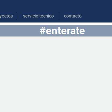
yectos
servicio técnico
contacto
#enterate