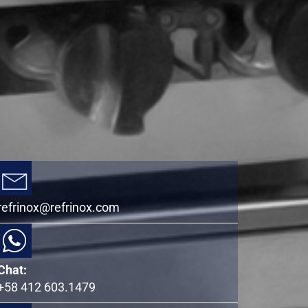
refrinox@refrinox.com
Chat:
+58 412 603.1479