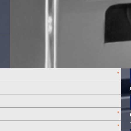
*
*
*