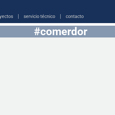
yectos
servicio técnico
contacto
#comerdor