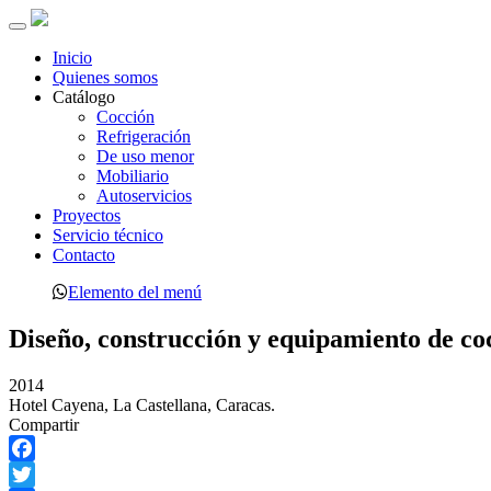
Toggle
navigation
Inicio
Quienes somos
Catálogo
Cocción
Refrigeración
De uso menor
Mobiliario
Autoservicios
Proyectos
Servicio técnico
Contacto
Elemento del menú
Diseño, construcción y equipamiento de co
2014
Hotel Cayena, La Castellana, Caracas.
Compartir
Facebook