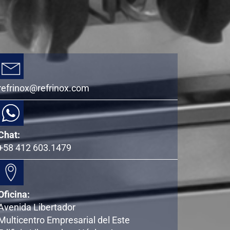
refrinox@refrinox.com
Chat:
+58 412 603.1479
Oficina:
Avenida Libertador
Multicentro Empresarial del Este