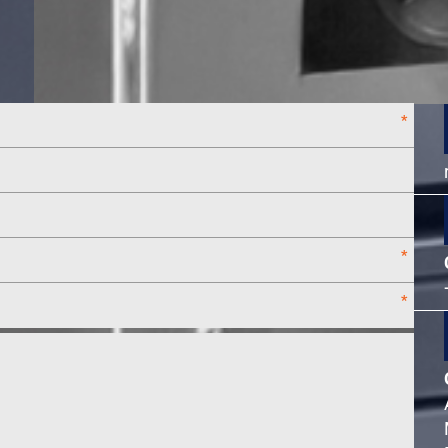
*
*
*