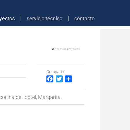
yectos
servicio técnico
contacto
«
ver otros proyectos
Compartir
Facebook
Twitter
Compartir
ocina de lidotel, Margarita.