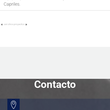
Capriles.
«
»
ver otros proyectos
Contacto