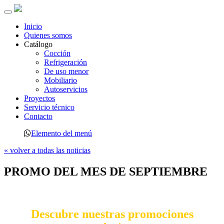
Toggle
navigation
Inicio
Quienes somos
Catálogo
Cocción
Refrigeración
De uso menor
Mobiliario
Autoservicios
Proyectos
Servicio técnico
Contacto
Elemento del menú
« volver a todas las noticias
PROMO DEL MES DE SEPTIEMBRE
Descubre nuestras promociones