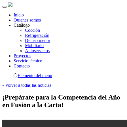
Toggle
navigation
Inicio
Quienes somos
Catálogo
Cocción
Refrigeración
De uso menor
Mobiliario
Autoservicios
Proyectos
Servicio técnico
Contacto
Elemento del menú
« volver a todas las noticias
¡Prepárate para la Competencia del Año
en Fusión a la Carta!