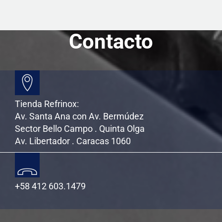
k
i
r
Contacto
Tienda Refrinox:
Av. Santa Ana con Av. Bermúdez
Sector Bello Campo . Quinta Olga
Av. Libertador . Caracas 1060
+58 412 603.1479