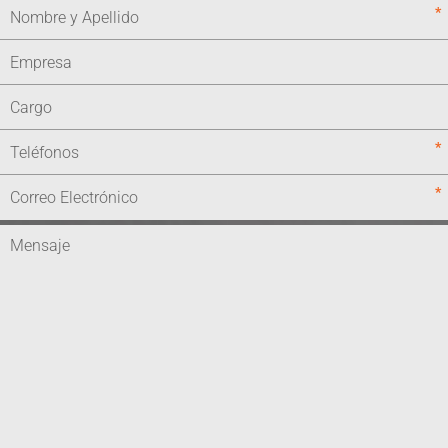
*
*
*