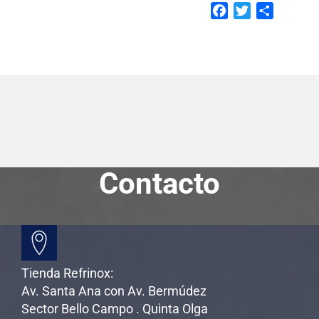
F
T
C
a
w
o
c
i
m
e
t
p
b
t
a
o
e
r
o
r
t
k
i
r
Contacto
Tienda Refrinox:
Av. Santa Ana con Av. Bermúdez
Sector Bello Campo . Quinta Olga