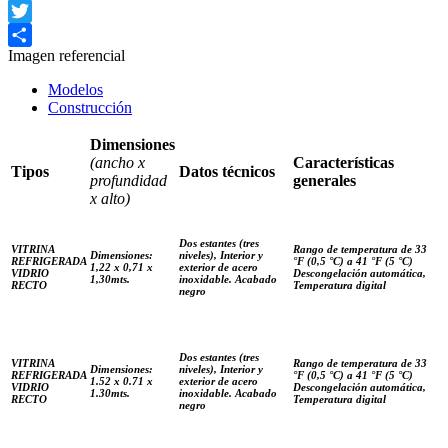
Facebook
Twitter
Imagen referencial
Compartir
Modelos
Construcción
Dimensiones
(ancho x
Características
Tipos
Datos técnicos
profundidad
generales
x alto)
Dos estantes (tres
VITRINA
Rango de temperatura de 33
Dimensiones:
niveles), Interior y
REFRIGERADA
°F (0,5 °C) a 41 °F (5 °C)
1,22 x 0,71 x
exterior de acero
VIDRIO
Descongelación automática,
1,30mts.
inoxidable. Acabado
RECTO
Temperatura digital
negro
Dos estantes (tres
VITRINA
Rango de temperatura de 33
Dimensiones:
niveles), Interior y
REFRIGERADA
°F (0,5 °C) a 41 °F (5 °C)
1.52 x 0.71 x
exterior de acero
VIDRIO
Descongelación automática,
1.30mts.
inoxidable. Acabado
RECTO
Temperatura digital
negro