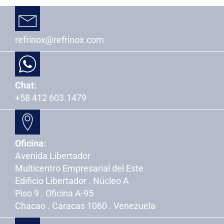
refrinox@refrinox.com
Chat:
+58 412 603.1479
Oficina:
Avenida Libertador
Multicentro Empresarial del Este
Edificio Libertador . Núcleo A
Piso 9 . Oficina A-95
Chacao . Caracas 1060 . Venezuela