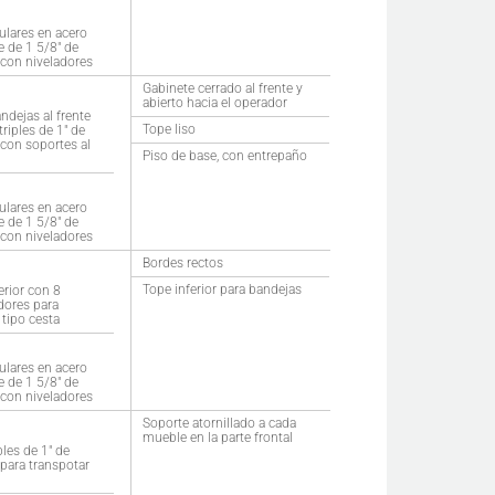
ulares en acero
e de 1 5/8″ de
con niveladores
Gabinete cerrado al frente y
abierto hacia el operador
andejas al frente
Tope liso
triples de 1″ de
con soportes al
Piso de base, con entrepaño
ulares en acero
e de 1 5/8″ de
con niveladores
Bordes rectos
Tope inferior para bandejas
rior con 8
dores para
 tipo cesta
ulares en acero
e de 1 5/8″ de
con niveladores
Soporte atornillado a cada
mueble en la parte frontal
ples de 1″ de
para transpotar