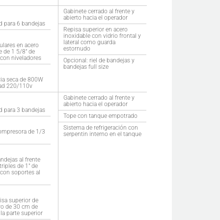
Gabinete cerrado al frente y
abierto hacia el operador
d para 6 bandejas
Repisa superior en acero
inoxidable con vidrio frontal y
lateral como guarda
ulares en acero
estornudo
e de 1 5/8″ de
con niveladores
Opcional: riel de bandejas y
bandejas full size
cia seca de 800W
dad 220/110v
Gabinete cerrado al frente y
abierto hacia el operador
d para 3 bandejas
Tope con tanque empotrado
Sistema de refrigeración con
ompresora de 1/3
serpentin interno en el tanque
andejas al frente
triples de 1″ de
con soportes al
isa superior de
aro de 30 cm de
la parte superior