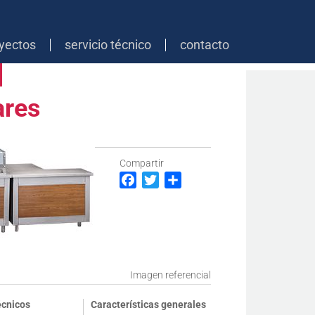
yectos
servicio técnico
contacto
ares
Compartir
Facebook
Twitter
Compartir
Imagen referencial
écnicos
Características generales