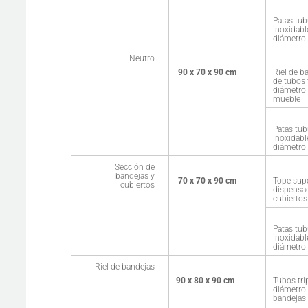
Patas tub
inoxidabl
diámetro 
Neutro
90 x 70 x 90 cm
Riel de b
de tubos 
diámetro 
mueble
Patas tub
inoxidabl
diámetro 
Sección de
bandejas y
70 x 70 x 90 cm
Tope supe
cubiertos
dispensa
cubiertos
Patas tub
inoxidabl
diámetro 
Riel de bandejas
90 x 80 x 90 cm
Tubos tri
diámetro 
bandejas