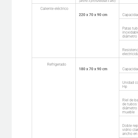
(ancho x profundidad x alto)
Caliente eléctrico
220 x 70 x 90 cm
Capacida
Patas tub
inoxidabl
diámetro 
Resisten
electrici
Refrigerado
180 x 70 x 90 cm
Capacida
Unidad c
Hp
Riel de b
de tubos 
diámetro 
mueble
Doble rep
vidrio cl
ancho en 