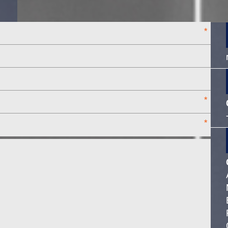
*
*
*