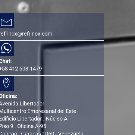
refrinox@refrinox.com
Chat:
+58 412 603.1479
Oficina:
Avenida Libertador
Multicentro Empresarial del Este
Edificio Libertador . Núcleo A
Piso 9 . Oficina A-95
Chacao . Caracas 1060 . Venezuela