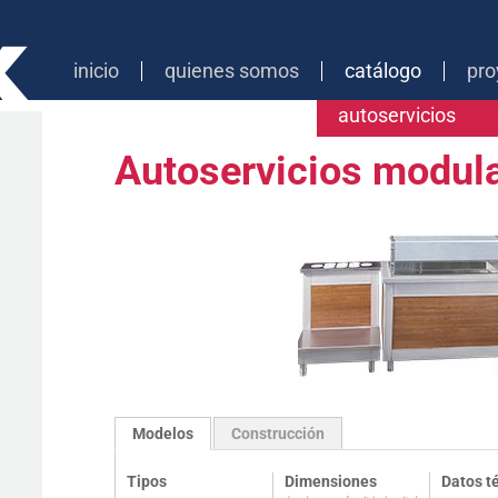
inicio
quienes somos
catálogo
pro
autoservicios
Autoservicios modul
Modelos
Construcción
Tipos
Dimensiones
Datos t