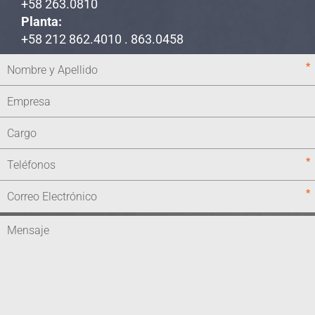
+58 263.0810
Planta:
+58 212 862.4010 . 863.0458
*
*
*