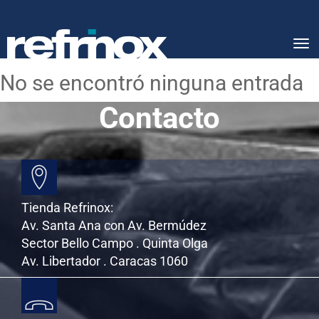
Tog
nav
No se encontró ninguna entrada
Contacto
Tienda Refrinox:
Av. Santa Ana con Av. Bermúdez
Sector Bello Campo . Quinta Olga
Av. Libertador . Caracas 1060