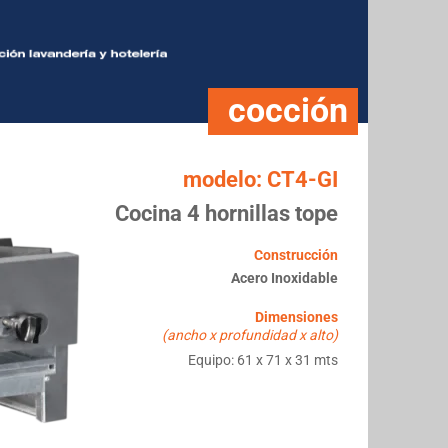
cocción
modelo: CT4-GI
Cocina 4 hornillas tope
Construcción
Acero Inoxidable
Dimensiones
(ancho x profundidad x alto)
Equipo: 61 x 71 x 31 mts